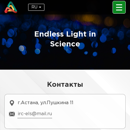
RU
Endless Light in
Science
Контакты
г.Астана, ул.Пушкина 11
irc-els@mail.ru